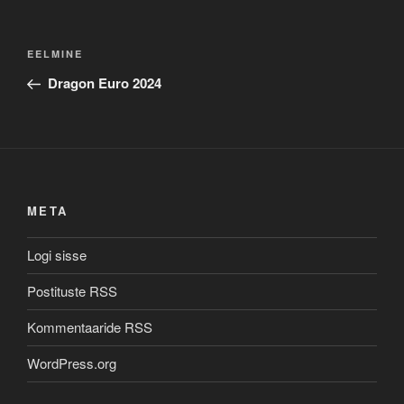
Navigeerimine
Previous
EELMINE
Post
Dragon Euro 2024
META
Logi sisse
Postituste RSS
Kommentaaride RSS
WordPress.org