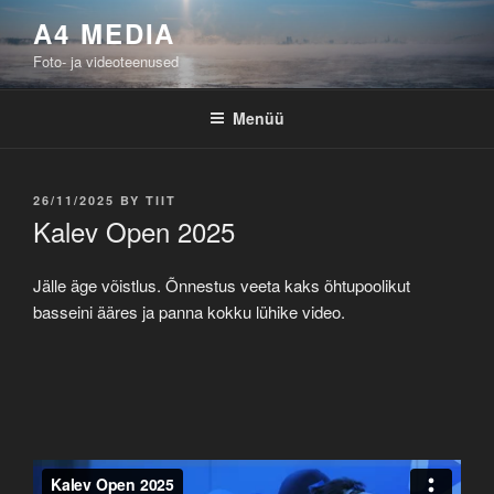
Liigu
A4 MEDIA
sisu
Foto- ja videoteenused
juurde
Menüü
POSTED
26/11/2025
BY
TIIT
ON
Kalev Open 2025
Jälle äge võistlus. Õnnestus veeta kaks õhtupoolikut
basseini ääres ja panna kokku lühike video.