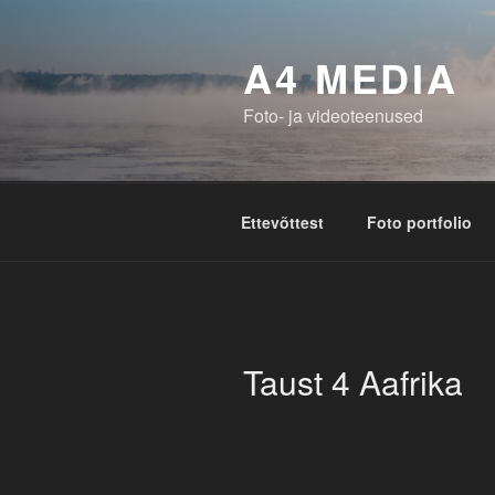
Liigu
sisu
A4 MEDIA
juurde
Foto- ja videoteenused
Ettevõttest
Foto portfolio
Taust 4 Aafrika